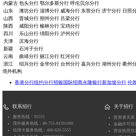
内蒙古
包头分行
鄂尔多斯分行
呼伦贝尔分行
山东
潍坊分行
淄博分行
威海分行
东营分行
济宁分行
日照
山西
晋城分行
朔州分行
吕梁分行
陕西
咸阳分行
榆林分行
宝鸡分行
四川
乐山分行
绵阳分行
泸州分行
天津
滨海分行
新疆
石河子分行
云南
曲靖分行
丽江分行
红河分行
浙江
绍兴分行
金华分行
台州分行
嘉兴分行
湖州分行
衢州
境外机构
香港分行
纽约分行
招银国际
招商永隆银行
新加坡分行
伦
联系招行
关于招行
服务热线：95555
投资者关系
境外服务热线：86-755-84391000
金融许可信
信用卡服务热线：400-820-5555
营业执照信