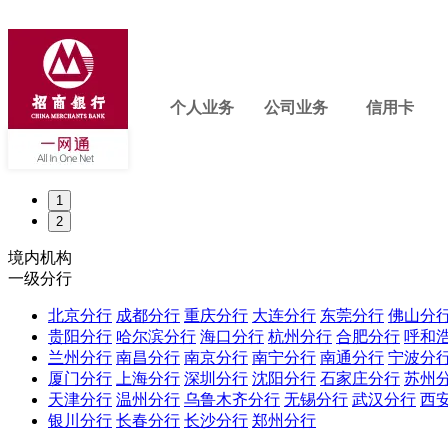
个人业务
公司业务
信用卡
1
2
境内机构
一级分行
北京分行
成都分行
重庆分行
大连分行
东莞分行
佛山分
贵阳分行
哈尔滨分行
海口分行
杭州分行
合肥分行
呼和
兰州分行
南昌分行
南京分行
南宁分行
南通分行
宁波分
厦门分行
上海分行
深圳分行
沈阳分行
石家庄分行
苏州
天津分行
温州分行
乌鲁木齐分行
无锡分行
武汉分行
西
银川分行
长春分行
长沙分行
郑州分行