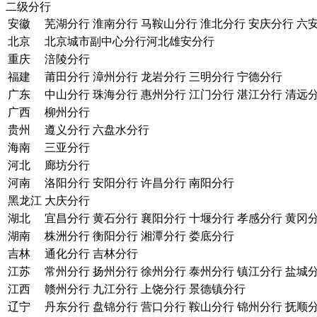
二级分行
安徽
芜湖分行
淮南分行
马鞍山分行
淮北分行
安庆分行
六
北京
北京城市副中心分行
河北雄安分行
重庆
涪陵分行
福建
莆田分行
漳州分行
龙岩分行
三明分行
宁德分行
广东
中山分行
珠海分行
惠州分行
江门分行
湛江分行
清远
广西
柳州分行
贵州
遵义分行
六盘水分行
海南
三亚分行
河北
廊坊分行
河南
洛阳分行
安阳分行
许昌分行
南阳分行
黑龙江
大庆分行
湖北
宜昌分行
黄石分行
襄阳分行
十堰分行
孝感分行
黄冈
湖南
株洲分行
衡阳分行
湘潭分行
娄底分行
吉林
通化分行
吉林分行
江苏
常州分行
扬州分行
徐州分行
泰州分行
镇江分行
盐城
江西
赣州分行
九江分行
上饶分行
景德镇分行
辽宁
丹东分行
盘锦分行
营口分行
鞍山分行
锦州分行
抚顺